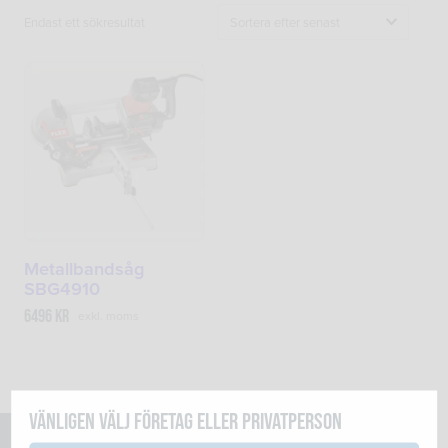
Endast ett sökresultat
Metallbandsåg
SBG4910
6496
kr
exkl. moms
Vänligen välj företag eller privatperson