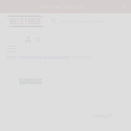
Hoppa
Gratis frakt,
Shoppa nu!
till
innehåll
Sök
Hem
/
Handverktyg & Svetsverktyg
/
Bandsåg
Tillbaka till butik
Bandsåg
Filtrera