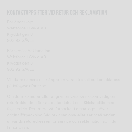
Kontaktuppgifter vid retur och reklamation
För ångerköp:
Weldforce i Gävle AB
Kryddstigen 8
802 92 GÄVLE
För service/reklamation:
Weldforce i Gävle AB
Kryddstigen 8
802 92 GÄVLE
Vill du reklamera eller ångra en vara så skall du kontakta oss
på info@weldforce.se.
Om du reklamerar eller ångrar en vara så skickar vi dig en
returfraktsedel efter att du kontaktat oss. Skicka alltid med
följesedeln. Returnera väl förpackat i emballage utöver
originalförpackning. Vid reklamations- eller serviceärenden
används returadressen för service och reklamation som du
finner ovan.