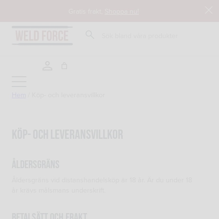
Hoppa
Gratis frakt,
Shoppa nu!
till
innehåll
Sök
Hem
/
Köp- och leveransvillkor
Köp- och leveransvillkor
Åldersgräns
Åldersgräns vid distanshandelsköp är 18 år. Är du under 18
år krävs målsmans underskrift.
Betalsätt och frakt