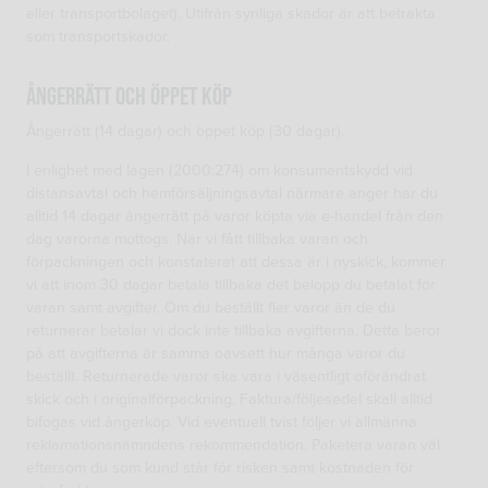
eller transportbolaget). Utifrån synliga skador är att betrakta
som transportskador.
Ångerrätt och öppet köp
Ångerrätt (14 dagar) och öppet köp (30 dagar).
I enlighet med lagen (2000:274) om konsumentskydd vid
distansavtal och hemförsäljningsavtal närmare anger har du
alltid 14 dagar ångerrätt på varor köpta via e-handel från den
dag varorna mottogs. När vi fått tillbaka varan och
förpackningen och konstaterat att dessa är i nyskick, kommer
vi att inom 30 dagar betala tillbaka det belopp du betalat för
varan samt avgifter. Om du beställt fler varor än de du
returnerar betalar vi dock inte tillbaka avgifterna. Detta beror
på att avgifterna är samma oavsett hur många varor du
beställt. Returnerade varor ska vara i väsentligt oförändrat
skick och i originalförpackning. Faktura/följesedel skall alltid
bifogas vid ångerköp. Vid eventuell tvist följer vi allmänna
reklamationsnämndens rekommendation. Paketera varan väl
eftersom du som kund står för risken samt kostnaden för