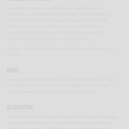
I webshopen erbjuder vi betalningar mot faktura eller
delbetalning, direktbetalning med Swish. Oavsett betalsätt
betalar du 160:- i Frakt & Expeditionsavgift på köp under
5000kr exkl. moms. Handlar du för över 5000kr exkl. i
webshopen så gäller fri frakt. Farligt gods & extremt
skrymmande varor kan extra avgift tillkomma.
För mer detaljerad information om betalning via Klarna – se
Kassan.
Moms
Samtliga priser från Weldforce är i svenska kronor och visas
exkl. alternativt inkl. 25 % moms. Du väljer visat alternativ
med knappen privat/företag uppe i högra hörnet.
Reservation
Vi reserverar oss för prisjusteringar, prisfel, lagerförändringar
och eventuella tekniska fel på webbplatsen, webbläsaren,
nätverk och servrar. Vi förbehåller oss rätten att korrigera