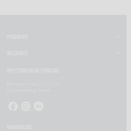
Produkter
Gassvetsutrustning
Weldforce
Svetsutrustning & Svetsverktyg
Verkstad
Maskiner
Öppettider Butik/Verkstad
Om oss
Reservdelar
Måndag–fredag: 07.00-16.00
Kontakta oss
Skyddsprodukter
Lördag–söndag: Stängt
Mitt konto
Tillsatsmaterial
Köp- och leveransvillkor
Verkstadsutrustning
Cookiepolicy
Integritetspolicy
Kontakta oss