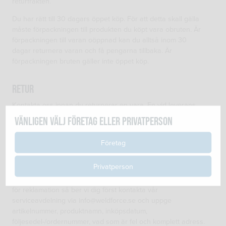
returfrakten.
Du har rätt till 30 dagars öppet köp. För att detta skall gälla
måste förpackningen till produkten du köpt vara obruten. Är
förpackningen till varan oöppnad kan du alltså inom 30
dagar returnera varan och få pengarna tillbaka. Är
förpackningen bruten gäller inte öppet köp.
Retur
Kontakta oss innan du returnerar en vara. En vid leverans
trasig eller felexpedierad varan bör returneras inom 14 dagar.
Vänligen välj företag eller privatperson
Du som konsument har enligt KKL rätt att reklamera en vara
inom 3 år från köpet, reklamationen skall ske inom “skälig
Företag
tid” från det att felet upptäckts. Reklamation som sker inom 2
månader från köpet räknas alltid som skälig tid. Önskas
Privatperson
pengar åter för varan räknas detta som ångerköp se info
under rubrik ”ångerrätt. Om du ska skicka en produkt till oss
för reklamation så ber vi dig först kontakta vår
serviceavdelning via info@weldforce.se och uppge
artikelnummer, produktnamn, inköpsdatum,
följesedel-/ordernummer, vad som är fel och komplett adress.