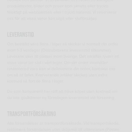
produkttexter, bilder och priser som skrivits eller tryckts
felaktigt på webbplatsen eller i tryckt material. Vi reserverar
oss för att vissa varor kan utgå eller slutförsäljas.
Leveranstid
Om beställd vara finns i lager så skickar vi normalt din order
inom 1-3 vardagar (Distrubitörens leveranstid tillkommer).
Leverans sker till platser inom Sverige. Det inträffar tyvärr att
vissa varor tar slut i vårt lager. Om din order innehåller
restnoterad vara kan vi delleverera din order, kontakta oss
om så är fallet. Kvarvarande artiklar skickas utan extra
kostnad så fort de finns i lager.
Du som konsument har rätt att häva köpet utan kostnad om
du inte godkänner ny föreslagen leveranstid vid försening.
Transportförsäkring
Alla försändelser är transportförsäkrade. Vid transportskada,
reklamera försändelsen utan dröjsmål till utlämnaren (Posten