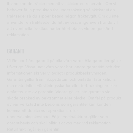
Ibland kan det räcka med att vi skickar en reservdel. Om vi
behöver få in produkten för undersökning så skickar vi en
fraktsedel så du slipper betala någon fraktavgift. Om du inte
använder en fraktsedel du fått av oss, ange även hur du vill
att eventuella fraktkostnader återbetalas vid en godkänd
reklamation.
Garanti
Vi lämnar 1 års garanti på alla våra varor. Alla garantier gäller
i Sverige. Vissa utav våra varor har längre garantitid och den
informationen skriver vi tydligt i produktbeskrivningen.
Garantin gäller från inköpsdatum och omfattar fabrikations
och materialfel. Förslitningsskador eller förbrukningsartiklar
omfattas inte av garantin. Vidare gäller inte garantin vid
skada orsakad av oaktsamhet eller olycka. Om fel på produkt
av vår verkstad inte bedöms som garantifel kan kunden
komma att debiteras reparations- eller
undersökningskostnad. Följesedeln/faktura gäller som
garantibevis och skall alltid skickas med vid reklamation.
Returfrakt ingår ej i garantin.