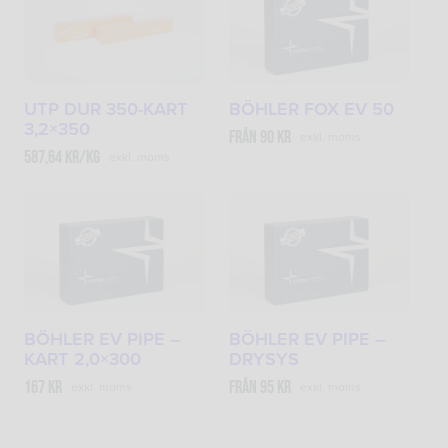
BÖHLER FOX EV 50
UTP DUR 350-KART
3,2×350
Från
90
kr
exkl. moms
587,64
kr
/kg
exkl. moms
BÖHLER EV PIPE –
BÖHLER EV PIPE –
KART 2,0×300
DRYSYS
167
kr
Från
95
kr
exkl. moms
exkl. moms