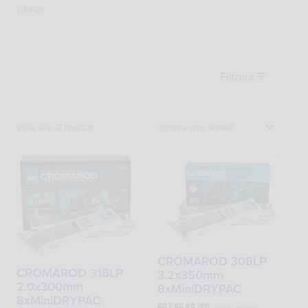
slitage.
Filtrera
Sortera
Visar alla 12 resultat
efter
senaste
CROMAROD 308LP
CROMAROD 316LP
3.2x350mm
2.0x300mm
8xMiniDRYPAC
8xMiniDRYPAC
exkl. moms