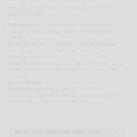
Elektrodvalet påverkar både svetskvaliteten och hur enkelt
svetsningen utförs.
Rutila elektroder
– Lättanvända elektroder som ger jämna
fogar och är enkla att slaggavlägsna. Perfekta för allmän
svetsning.
Basiska elektroder
– Ger starka och sprickfria svetsfogar
med hög seghet. Används ofta i konstruktioner där hög
hållfasthet krävs.
Cellulosabelagda elektroder
– Lämpliga för rörsvetsning och
utomhusbruk. Ger djup inträngning och kan svetsas i alla
positioner.
Specialelektroder
– Anpassade för specifika material som
rostfritt stål, gjutjärn eller aluminium.
Om du är osäker på vilken elektrod som passar bäst för ditt
arbete kan du kontakta oss för rådgivning.
Vilken typ av elektrod ska jag använda för att