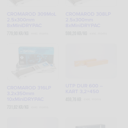
CROMAROD 309MoL
CROMAROD 308LP
2.5x300mm
2.5x300mm
8xMiniDRYPAC
8xMiniDRYPAC
779,90
kr
/kg
598,20
kr
/kg
exkl. moms
exkl. moms
UTP DUR 600 –
CROMAROD 316LP
KART 3,2×450
3.2x350mm
10xMiniDRYPAC
459,76
kr
exkl. moms
731,82
kr
/kg
exkl. moms