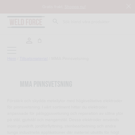
Hoppa
Gratis frakt,
Shoppa nu!
till
innehåll
Sök
Hem
/
Tillsatsmaterial
/
MMA Pinnsvetsning
Tillbaka till butik
MMA Pinnsvetsning
Förstärk och skydda metallytor med högkvalitativa elektroder
för pinnsvetsning. I vårt sortiment hittar du elektroder
anpassade för påläggssvetsning och reparation av slitna ytor
på stål, gjutstål och manganstål. Dessa elektroder används
inom gruvdrift, jordförflyttning, stenbearbetning och andra
tunga industriella applikationer där material utsätts för högt