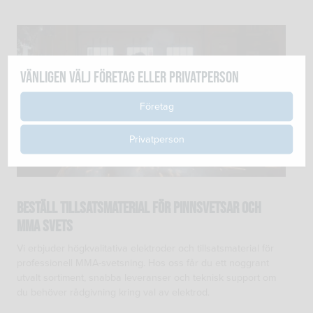
Vänligen välj företag eller privatperson
Företag
Privatperson
Beställ tillsatsmaterial för pinnsvetsar och
MMA svets
Vi erbjuder högkvalitativa elektroder och tillsatsmaterial för
professionell MMA-svetsning. Hos oss får du ett noggrant
utvalt sortiment, snabba leveranser och teknisk support om
du behöver rådgivning kring val av elektrod.