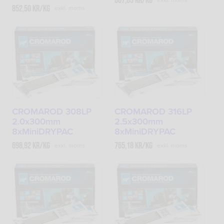
607,65
kr
/kg
852,50
kr
/kg
exkl. moms
CROMAROD 308LP
CROMAROD 316LP
2.0x300mm
2.5x300mm
8xMiniDRYPAC
8xMiniDRYPAC
698,92
kr
/kg
765,18
kr
/kg
exkl. moms
exkl. moms