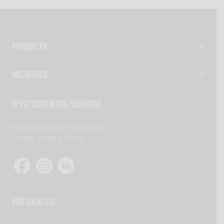
Produkter
Gassvetsutrustning
Weldforce
Svetsutrustning & Svetsverktyg
Verkstad
Maskiner
Öppettider Butik/Verkstad
Om oss
Reservdelar
Måndag–fredag: 07.00-16.00
Kontakta oss
Skyddsprodukter
Lördag–söndag: Stängt
Mitt konto
Tillsatsmaterial
Köp- och leveransvillkor
Verkstadsutrustning
Cookiepolicy
Integritetspolicy
Kontakta oss