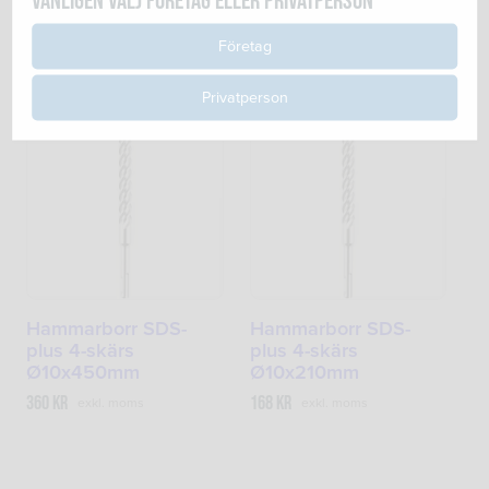
Vänligen välj företag eller privatperson
plus 4-skärs
plus 4-skärs
Ø12x460mm
Ø12x210mm
Företag
436
kr
204
kr
exkl. moms
exkl. moms
Privatperson
Hammarborr SDS-
Hammarborr SDS-
plus 4-skärs
plus 4-skärs
Ø10x450mm
Ø10x210mm
360
kr
168
kr
exkl. moms
exkl. moms