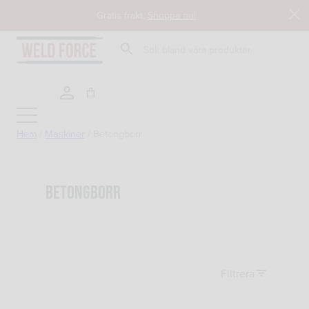
Hoppa
Gratis frakt,
Shoppa nu!
till
innehåll
Sök
Hem
/
Maskiner
/
Betongborr
Tillbaka till butik
Betongborr
Filtrera