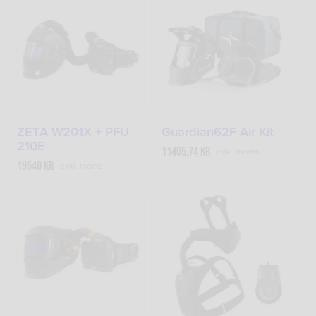
ZETA W201X + PFU
Guardian62F Air Kit
210E
11405,74
kr
exkl. moms
19540
kr
exkl. moms