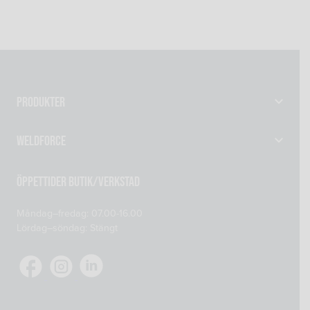
Produkter
Gassvetsutrustning
Weldforce
Svetsutrustning & Svetsverktyg
Verkstad
Maskiner
Öppettider Butik/Verkstad
Om oss
Reservdelar
Måndag–fredag: 07.00-16.00
Kontakta oss
Skyddsprodukter
Lördag–söndag: Stängt
Mitt konto
Tillsatsmaterial
Köp- och leveransvillkor
Verkstadsutrustning
Cookiepolicy
Integritetspolicy