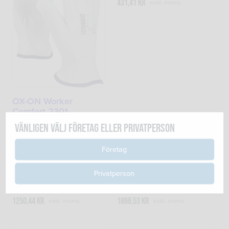
431,41
kr
exkl. moms
OX-ON Worker
Comfort 2301
handske Strl 11
Vänligen välj företag eller privatperson
69,82
kr
exkl. moms
Företag
Privatperson
SVETSHJÄLM
SVETSHJÄLM
EUROMASKI 1,7+8
EUROMASKI
1250,44
kr
1868,53
kr
exkl. moms
exkl. moms