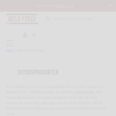
Hoppa
Gratis frakt,
Shoppa nu!
till
innehåll
Sök
Hem
/
Skyddsprodukter
Tillbaka till butik
Skyddsprodukter
Rätt skyddsutrustning är avgörande för att arbeta säkert och
bekvämt. Hos Weldforce hittar du allt från
svetshjälmar
och
andningsskydd till handskar, noggrant utvalt för att möta
kraven vid svetsning, skärning och liknande arbeten. Allt för
att du ska kunna fokusera på jobbet med rätt skydd från topp
till tå.