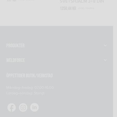
SVETSHJÄLM 3+8 DIN
1250,44
kr
exkl. moms
Produkter
Gassvetsutrustning
Weldforce
Svetsutrustning & Svetsverktyg
Verkstad
Maskiner
Öppettider Butik/Verkstad
Om oss
Reservdelar
Måndag–fredag: 07.00-16.00
Kontakta oss
Skyddsprodukter
Lördag–söndag: Stängt
Mitt konto
Tillsatsmaterial
Köp- och leveransvillkor
Verkstadsutrustning
Cookiepolicy