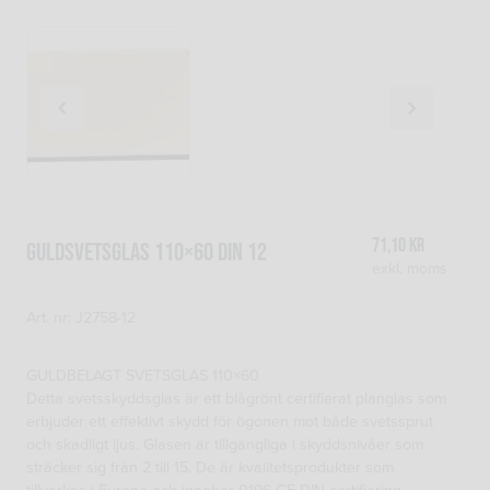
71,10
kr
Guldsvetsglas 110×60 DIN 12
exkl. moms
Art. nr: J2758-12
GULDBELAGT SVETSGLAS 110×60
Detta svetsskyddsglas är ett blågrönt certifierat planglas som
erbjuder ett effektivt skydd för ögonen mot både svetssprut
och skadligt ljus. Glasen är tillgängliga i skyddsnivåer som
sträcker sig från 2 till 15. De är kvalitetsprodukter som