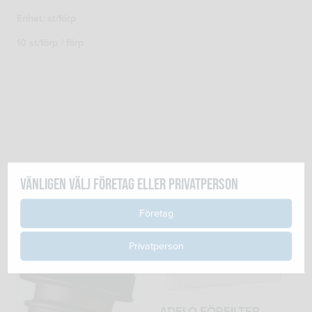
12
Enhet: st/förp
mängd
10 st/förp / förp
Relaterade produkter
Vänligen välj företag eller privatperson
Företag
Privatperson
ADFLO FÖRFILTER