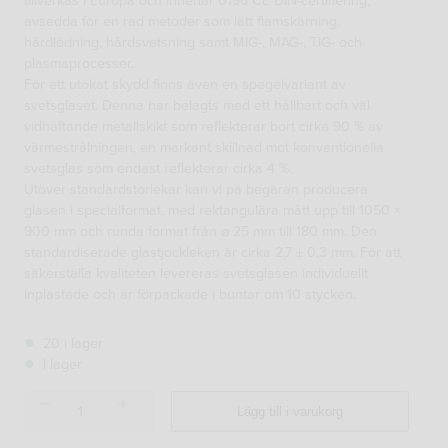
tillverkas i Europa och innehar 0196 CE DIN-certifiering,
avsedda för en rad metoder som lätt flamskärning,
hårdlödning, hårdsvetsning samt MIG-, MAG-, TIG- och
plasmaprocesser.
För ett utökat skydd finns även en spegelvariant av
svetsglaset. Denna har belagts med ett hållbart och väl
vidhäftande metallskikt som reflekterar bort cirka 90 % av
värmestrålningen, en markant skillnad mot konventionella
svetsglas som endast reflekterar cirka 4 %.
Utöver standardstorlekar kan vi på begäran producera
glasen i specialformat, med rektangulära mått upp till 1050 ×
900 mm och runda format från ⌀ 25 mm till 180 mm. Den
standardiserade glastjockleken är cirka 2,7 ± 0,3 mm. För att
säkerställa kvaliteten levereras svetsglasen individuellt
inplastade och är förpackade i buntar om 10 stycken.
20 i lager
I lager
Guldsvetsglas
Lägg till i varukorg
110×60
DIN