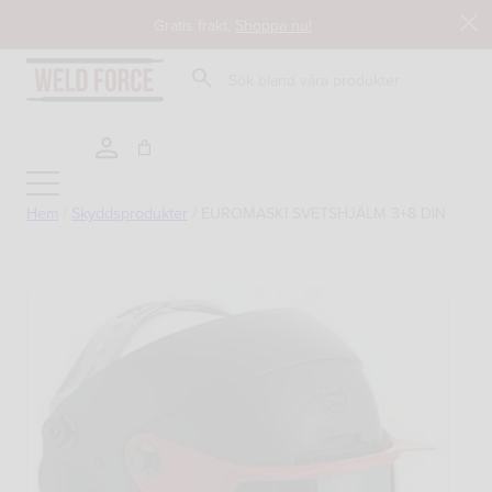
Hoppa
Gratis frakt,
Shoppa nu!
till
innehåll
Sök
Hem
/
Skyddsprodukter
/
EUROMASKI SVETSHJÄLM 3+8 DIN