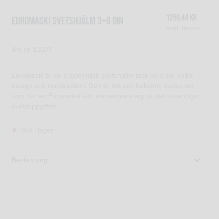
1250,44
kr
EUROMASKI SVETSHJÄLM 3+8 DIN
exkl. moms
Art. nr: L3277
Euromaski är en ergonomisk svetshjälm tack vare sin unika
design och konstruktion. Den är lätt och bekväm; svetsaren
som bär en Euromaski kan koncentrera sig på det väsentliga:
svetsuppgiften.
Slut i lager
Beskrivning
Ergonomi
Målet med ergonomi är arbetstagarnas säkerhet,
hälsa och välbefinnande. Dess avsikt är också att förbättra
effektiviteten och få flyt i arbetet. Euromaskihjälmen är
utformad för att uppfylla alla dessa behov.Standard versionen
av Euromaski svetshjälmen kan användas för en mängd olika