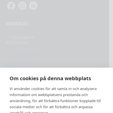
Köp- och leveransvillkor
Verkstadsutrustning
Cookiepolicy
Integritetspolicy
Kontakta oss
Kryddstigen 8
802 92 Gävle
info@weldforce.se
026-51 27 11
Org.nummer: 559127-4765
Om cookies på denna webbplats
Vi använder cookies för att samla in och analysera
information om webbplatsens prestanda och
användning, för att förbättra funktioner kopplade till
sociala medier och för att förbättra och anpassa
innehåll och annonser.