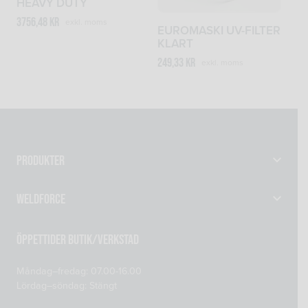
HEAVY DUTY
3756,48
kr
exkl. moms
EUROMASKI UV-FILTER
KLART
249,33
kr
exkl. moms
Produkter
Gassvetsutrustning
Weldforce
Svetsutrustning & Svetsverktyg
Verkstad
Maskiner
Öppettider Butik/Verkstad
Om oss
Reservdelar
Måndag–fredag: 07.00-16.00
Kontakta oss
Skyddsprodukter
Lördag–söndag: Stängt
Mitt konto
Tillsatsmaterial