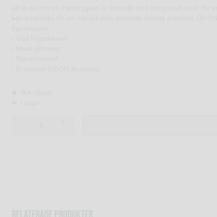
att ta på och av. Handryggen är försedd med integrerad resår för en
kan användas för en mängd olika ändamål. Denna populära OX-ON ar
Egenskaper:
• God fingerkänsla
• Mjukt getskinn
• Slip-on-modell
• Originalet OX-ON Assembly
164 i lager
I lager
OX-
ON
Worker
Comfort
2301
handske
Strl.
9
mängd
Relaterade produkter