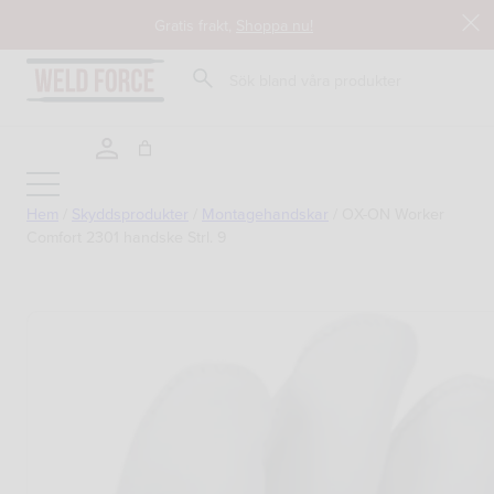
Hoppa
Gratis frakt,
Shoppa nu!
till
innehåll
Sök
Hem
/
Skyddsprodukter
/
Montagehandskar
/
OX-ON Worker
Comfort 2301 handske Strl. 9