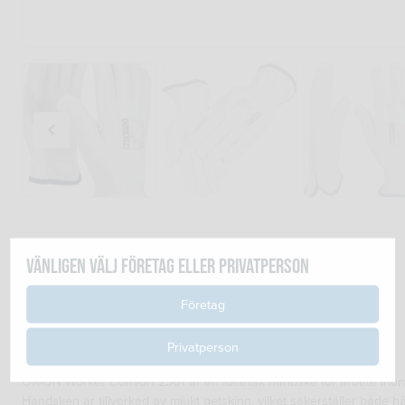
OX-ON Worker Comfort 2301 handske Strl. 9
Vänligen välj företag eller privatperson
Art. nr: 191.09
Företag
Privatperson
OX-ON Worker Comfort 2301
OX-ON Worker Comfort 2301 är en idealisk handske för arbete inom e
Handsken är tillverkad av mjukt getskinn, vilket säkerställer både 