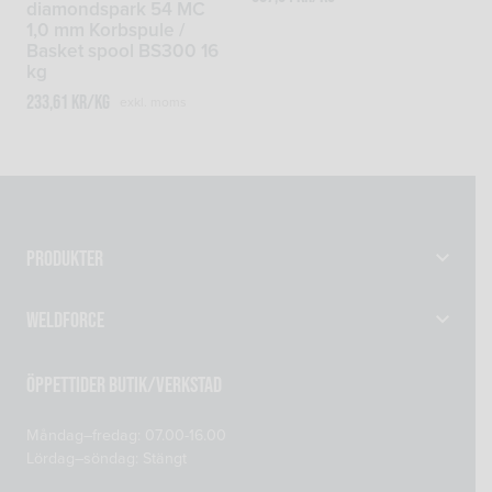
diamondspark 54 MC
1,0 mm Korbspule /
Basket spool BS300 16
kg
233,61
kr
/kg
exkl. moms
Produkter
Gassvetsutrustning
Weldforce
Svetsutrustning & Svetsverktyg
Verkstad
Maskiner
Öppettider Butik/Verkstad
Om oss
Reservdelar
Måndag–fredag: 07.00-16.00
Kontakta oss
Skyddsprodukter
Lördag–söndag: Stängt
Mitt konto
Tillsatsmaterial