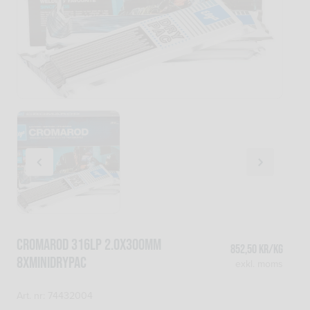
CROMAROD 316LP 2.0x300mm
852,50
kr
/kg
8xMiniDRYPAC
exkl. moms
Art. nr: 74432004