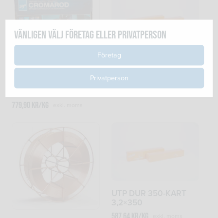
Vänligen välj företag eller privatperson
Företag
UTP DUR 600 – KART
3,2×450
CROMAROD 309MoL
Privatperson
2.5x300mm
459,76
kr
exkl. moms
8xMiniDRYPAC
779,90
kr
/kg
exkl. moms
UTP DUR 350-KART
3,2×350
587,64
kr
/kg
exkl. moms