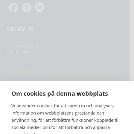
Köp- och leveransvillkor
Verkstadsutrustning
Cookiepolicy
Integritetspolicy
Kontakta oss
Kryddstigen 8
802 92 Gävle
info@weldforce.se
026-51 27 11
Org.nummer: 559127-4765
Om cookies på denna webbplats
Vi använder cookies för att samla in och analysera
information om webbplatsens prestanda och
användning, för att förbättra funktioner kopplade till
sociala medier och för att förbättra och anpassa