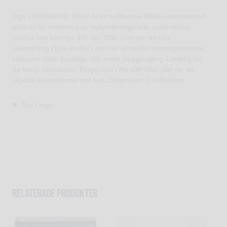
Elga CROMAROD 316LP är en rutilbasisk MMA-svetselektrod
avsedd för svetsning av molybdenlegerade austenitiska
rostfria stål som typ 316 och 316L. Den ger en slät
svetssträng (’Low Profile’) och har utmärkta svetsegenskaper,
inklusive stabil ljusbåge och enkel slaggavgång. Lämplig för
de flesta svetslägen. Förpackad i MiniDRYPAC (8x) för att
skydda elektroderna mot fukt. Dimension: 2.0x300mm.
Slut i lager
Relaterade produkter