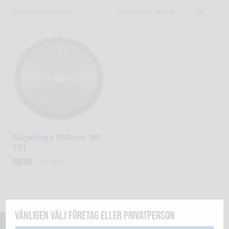
Endast ett sökresultat
Sågklinga 150mm 36
TPI
996
kr
exkl. moms
Vänligen välj företag eller privatperson