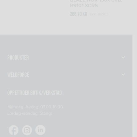
R9101 XCRS
268,70
kr
exkl. moms
Produkter
Gassvetsutrustning
Weldforce
Svetsutrustning & Svetsverktyg
Verkstad
Maskiner
Öppettider Butik/Verkstad
Om oss
Reservdelar
Måndag–fredag: 07.00-16.00
Kontakta oss
Skyddsprodukter
Lördag–söndag: Stängt
Mitt konto
Tillsatsmaterial
Köp- och leveransvillkor
Verkstadsutrustning