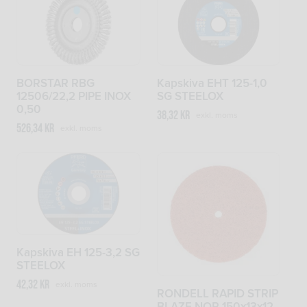
BORSTAR RBG
Kapskiva EHT 125-1,0
12506/22,2 PIPE INOX
SG STEELOX
0,50
38,32
kr
exkl. moms
526,34
kr
exkl. moms
Kapskiva EH 125-3,2 SG
STEELOX
42,32
kr
exkl. moms
RONDELL RAPID STRIP
BLAZE NOR 150x13x12