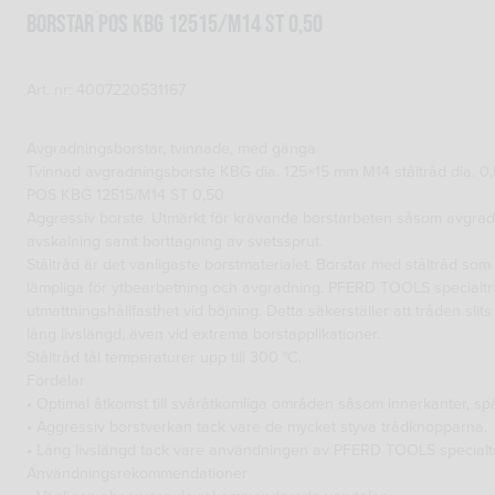
BORSTAR POS KBG 12515/M14 ST 0,50
Art. nr: 4007220531167
Avgradningsborstar, tvinnade, med gänga
Tvinnad avgradningsborste KBG dia. 125×15 mm M14 ståltråd dia. 0,
POS KBG 12515/M14 ST 0,50
Aggressiv borste. Utmärkt för krävande borstarbeten såsom avgradn
avskalning samt borttagning av svetssprut.
Ståltråd är det vanligaste borstmaterialet. Borstar med ståltråd som 
lämpliga för ytbearbetning och avgradning. PFERD TOOLS specialtr
utmattningshållfasthet vid böjning. Detta säkerställer att tråden slits
lång livslängd, även vid extrema borstapplikationer.
Ståltråd tål temperaturer upp till 300 °C.
Fördelar
• Optimal åtkomst till svåråtkomliga områden såsom innerkanter, spå
• Aggressiv borstverkan tack vare de mycket styva trådknopparna.
• Lång livslängd tack vare användningen av PFERD TOOLS specialt
Användningsrekommendationer