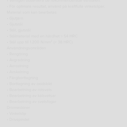
• Vänligen observera de rekommenderade varvtalen.
• För optimala resultat, använd på kraftfulla vinkelslipar.
Material som kan bearbetas
• Gjutjärn
• Gjutstål
• Stål, gjutstål
• Stålmaterial med en hårdhet > 54 HRC
• Stål upp till 1.200 N/mm² (< 38 HRC)
Användningsområden
• Rengöring
• Avgradning
• Avrostning
• Avskalning
• Färgborttagning
• Borttagning av oxidskikt
• Bearbetning av rotsvets
• Bearbetning av kälsvetsar
• Bearbetning av svetsfogar
Drivmaskiner
• Vinkelslip
• Drivspindel