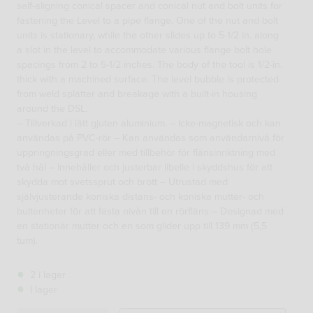
self-aligning conical spacer and conical nut and bolt units for
fastening the Level to a pipe flange. One of the nut and bolt
units is stationary, while the other slides up to 5-1/2 in. along
a slot in the level to accommodate various flange bolt hole
spacings from 2 to 5-1/2 inches. The body of the tool is 1/2-in.
thick with a machined surface. The level bubble is protected
from weld splatter and breakage with a built-in housing
around the DSL.
– Tillverkad i lätt gjuten aluminium. – Icke-magnetisk och kan
användas på PVC-rör – Kan användas som användarnivå för
uppringningsgrad eller med tillbehör för flänsinriktning med
två hål – Innehåller och justerbar libelle i skyddshus för att
skydda mot svetssprut och brott – Utrustad med
självjusterande koniska distans- och koniska mutter- och
bultenheter för att fästa nivån till en rörfläns – Designad med
en stationär mutter och en som glider upp till 139 mm (5,5
tum).
2 i lager
I lager