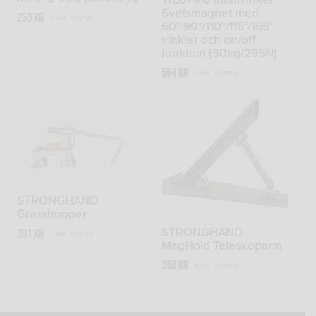
Svetsmagnet med
250
kr
exkl. moms
60°/90°/110°/115°/165°
vinkler och on/off
funktion (30kg/295N)
564
kr
exkl. moms
STRONGHAND
Grasshopper
STRONGHAND
391
kr
exkl. moms
MagHold Teleskoparm
350
kr
exkl. moms