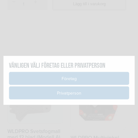
CURV-
Lägg till i varukorg
O-
MARK
Dual
Angle
Flange
Level
(J1891)
mängd
Relaterade produkter
Vänligen välj företag eller privatperson
Företag
Privatperson
WLDPRO Svetsfogmall
med 12 blad (Modell A)
WLDPRO Multivinkel