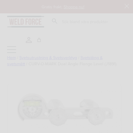
Hoppa
Gratis frakt,
Shoppa nu!
till
innehåll
Sök
Hem
/
Svetsutrustning & Svetsverktyg
/
Svetstång &
svetsmått
/
CURV-O-MARK Dual Angle Flange Level (J1891)