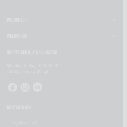
Produkter
Gassvetsutrustning
Weldforce
Svetsutrustning & Svetsverktyg
Verkstad
Maskiner
Öppettider Butik/Verkstad
Om oss
Reservdelar
Måndag–fredag: 07.00-16.00
Kontakta oss
Skyddsprodukter
Lördag–söndag: Stängt
Mitt konto
Tillsatsmaterial
Köp- och leveransvillkor
Verkstadsutrustning
Cookiepolicy
Integritetspolicy
Kontakta oss
Kryddstigen 8