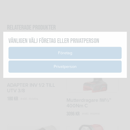
mängd
Relaterade produkter
Vänligen välj företag eller privatperson
Företag
Privatperson
ADAPTER INV 1/2 TILL
UTV 3/8
180
kr
exkl. moms
Mutterdragare IW½”
400Nm C
3096
kr
exkl. moms