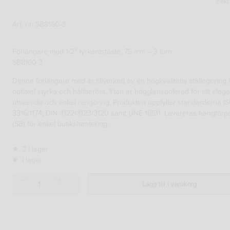
exkl
Art. nr: SB8160-3
Förlängare med 1/2″ fyrkantsfäste, 75 mm – 3 tum
SB8160-3
Denna förlängare med är tillverkad av en högkvalitativ stållegering 
optimal styrka och hållbarhet. Ytan är högglanspolerad för ett elega
utseende och enkel rengöring. Produkten uppfyller standarderna I
3316/1174, DIN 3122/3123/3120 samt UNE 16511. Levereras hängför
(SB) för enkel butikshantering.
2 i lager
I lager
FÖRLÄNGARE
Lägg till i varukorg
1/2
75
MM
SB