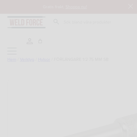
Hoppa
Gratis frakt,
Shoppa nu!
till
innehåll
Sök
Hem
/
Verktyg
/
Hylsor
/
FÖRLÄNGARE 1/2 75 MM SB