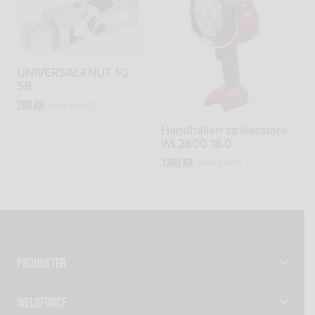
UNIVERSALKNUT 1/2
SB
290
kr
exkl. moms
Handhållen strålkastare
WL2800 18.0
1380
kr
exkl. moms
Produkter
Gassvetsutrustning
Weldforce