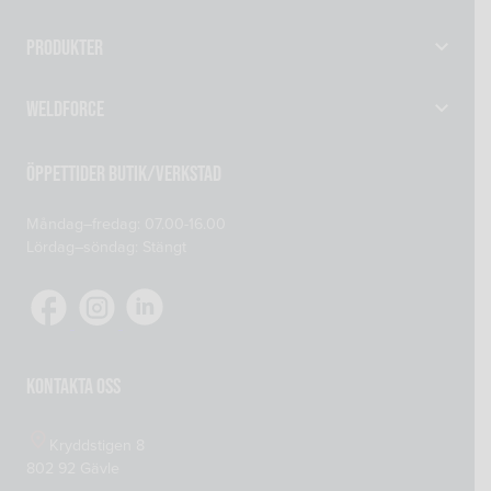
Produkter
Gassvetsutrustning
Weldforce
Svetsutrustning & Svetsverktyg
Verkstad
Maskiner
Öppettider Butik/Verkstad
Om oss
Reservdelar
Måndag–fredag: 07.00-16.00
Kontakta oss
Skyddsprodukter
Lördag–söndag: Stängt
Mitt konto
Tillsatsmaterial
Köp- och leveransvillkor
Verkstadsutrustning
Cookiepolicy
Integritetspolicy
Kontakta oss
Kryddstigen 8
802 92 Gävle