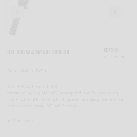
8870
kr
GXe 408 W A 5M SVETSPISTOL
exkl. moms
Art. nr: GXE408WA5
GXe 408WA 5m (+GRe80)
Vattenkyld 400 A MIG/MAG-svetspistol med Euro-koppling
och Amphenol-kontakt och integrerat fjärreglage GRe80 med
display. Kabellängd: 3,5 och 5 meter.
Slut i lager