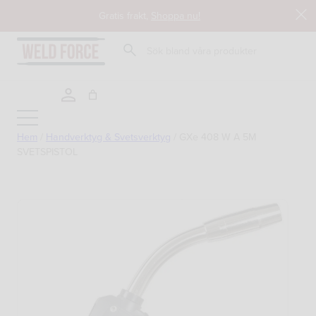
Hoppa
Gratis frakt,
Shoppa nu!
till
innehåll
Sök
Hem
/
Handverktyg & Svetsverktyg
/
GXe 408 W A 5M
SVETSPISTOL