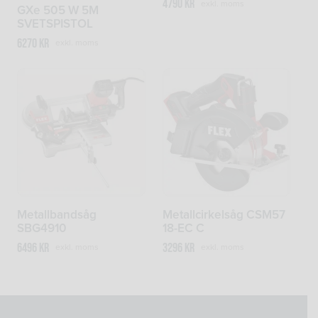
4790
kr
exkl. moms
GXe 505 W 5M
SVETSPISTOL
6270
kr
exkl. moms
Metallbandsåg
Metallcirkelsåg CSM57
SBG4910
18-EC C
6496
kr
3296
kr
exkl. moms
exkl. moms