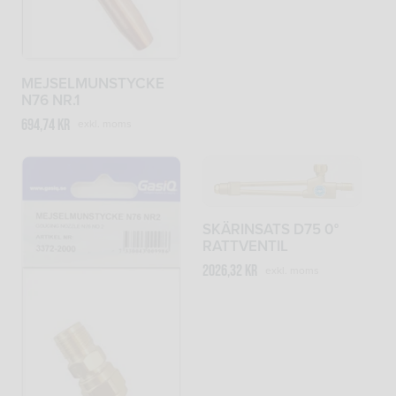
MEJSELMUNSTYCKE
N76 NR.1
694,74
kr
exkl. moms
SKÄRINSATS D75 0°
RATTVENTIL
2026,32
kr
exkl. moms