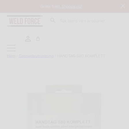
Hoppa
Gratis frakt,
Shoppa nu!
till
innehåll
Sök
Hem
/
Gassvetsutrustning
/
HANDTAG S80 KOMPLETT