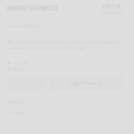
2244,21
kr
HANDTAG S80 KOMPLETT
exkl. moms
Art. nr: 33061000
S80 handtag komplett med backventiler samt slangkoppling.
Levereras i förpackning komplett för butik
2 i lager
I lager
HANDTAG
Lägg till i varukorg
S80
KOMPLETT
mängd
Enhet: st
1 st / förp