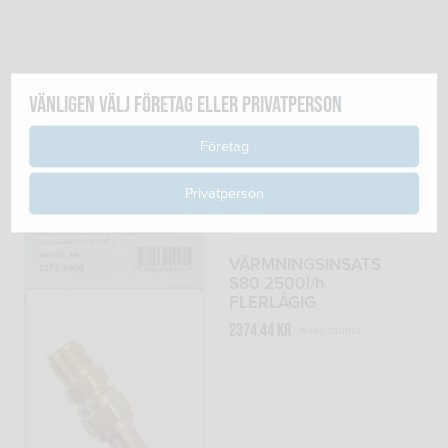
Vänligen välj företag eller privatperson
Relaterade produkter
Företag
Privatperson
VÄRMNINGSINSATS
S80 2500l/h
FLERLÅGIG
2374,44
kr
exkl. moms