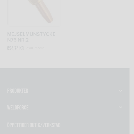
MEJSELMUNSTYCKE
N76 NR.2
694,74
kr
exkl. moms
Produkter
Gassvetsutrustning
Weldforce
Svetsutrustning & Svetsverktyg
Verkstad
Maskiner
Öppettider Butik/Verkstad
Om oss
Reservdelar