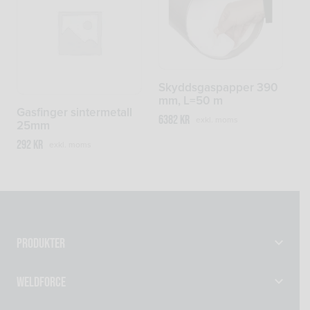
Skyddsgaspapper 390
mm, L=50 m
Gasfinger sintermetall
6382
kr
exkl. moms
25mm
292
kr
exkl. moms
Produkter
Gassvetsutrustning
Weldforce
Svetsutrustning & Svetsverktyg