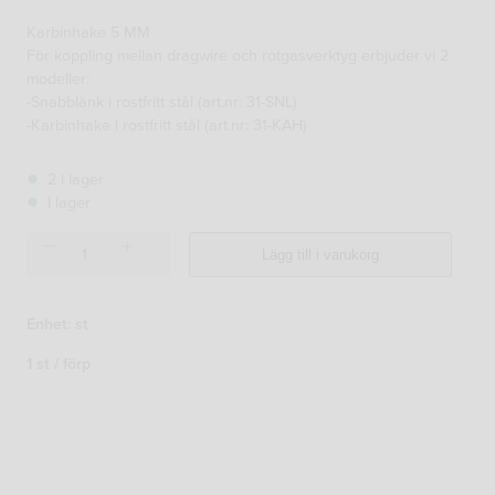
Karbinhake 5 MM
För koppling mellan dragwire och rotgasverktyg erbjuder vi 2
modeller:
-Snabblänk i rostfritt stål (art.nr: 31-SNL)
-Karbinhake i rostfritt stål (art.nr: 31-KAH)
2 i lager
I lager
Karbinhake
Lägg till i varukorg
rostfri
5mm
mängd
Enhet: st
1 st / förp