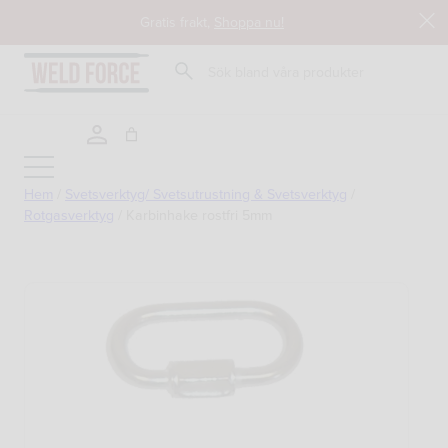
Hoppa
Gratis frakt,
Shoppa nu!
till
innehåll
Sök
Hem
/
Svetsverktyg/ Svetsutrustning & Svetsverktyg
/
Rotgasverktyg
/
Karbinhake rostfri 5mm