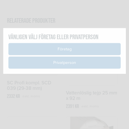
Relaterade produkter
Vänligen välj företag eller privatperson
Företag
Privatperson
SC Profi kompl. SCD
039 (29-38 mm)
Vattenlöslig tejp 25 mm
2332
kr
exkl. moms
x 92 m
2391
kr
exkl. moms