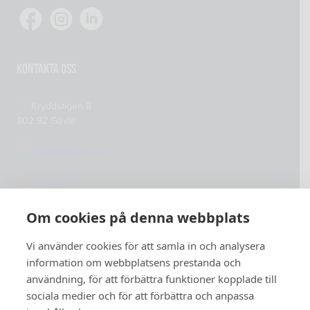
Köp- och leveransvillkor
Verkstadsutrustning
Cookiepolicy
Integritetspolicy
Kontakta oss
Kryddstigen 8
802 92 Gävle
info@weldforce.se
026-51 27 11
Org.nummer: 559127-4765
Om cookies på denna webbplats
Vi använder cookies för att samla in och analysera
information om webbplatsens prestanda och
användning, för att förbättra funktioner kopplade till
sociala medier och för att förbättra och anpassa