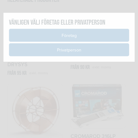
Vänligen välj företag eller privatperson
Företag
Privatperson
BÖHLER EV PIPE –
BÖHLER FOX EV 50
DRYSYS
Från
90
kr
exkl. moms
Från
95
kr
exkl. moms
CROMAROD 316LP