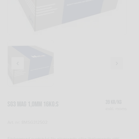
39
kr
/kg
SG3 Mag 1,0mm 16kg:s
exkl. moms
Art. nr: 8MSG312502
Förkopprad svetstråd för olegerade eller låglegerade stål.