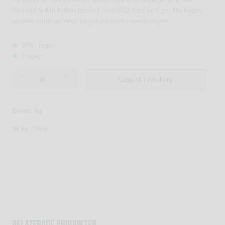
Förhöjd Si-Mn halter jämfört med SG2 tråd och ger lite högre
värden samt upplevs något mjukare i svetsningen.
976 i lager
I lager
SG3
Lägg till i varukorg
Mag
1,0mm
16kg:s
Enhet: kg
mängd
16 kg / förp
Relaterade produkter