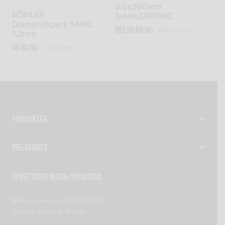
2.0x300mm
BÖHLER
8xMiniDRYPAC
Diamondspark 54MC
852,50
kr
/kg
exkl. moms
1,2mm
45
kr
/kg
exkl. moms
Produkter
Gassvetsutrustning
Weldforce
Svetsutrustning & Svetsverktyg
Verkstad
Maskiner
Öppettider Butik/Verkstad
Om oss
Reservdelar
Måndag–fredag: 07.00-16.00
Kontakta oss
Skyddsprodukter
Lördag–söndag: Stängt
Mitt konto
Tillsatsmaterial