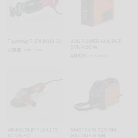
Tigersåg FLEX RS13-32
X3S POWER SOURCE
SYN 420 W
2798
kr
exkl. moms
43070
kr
exkl. moms
VINKELSLIP FLEX L13-
MASTER M 323 GM,
10 125-EC
GXe 305 G 5M