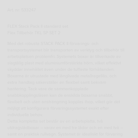
Art. nr: 533247
FLEX Stack Pack II standard set
Flex Tillbehör TKL SP SET 2
Med det robusta STACK PACK II förvarings- och
transportsystemet blir transporten av verktyg och tillbehör till
arbetsplatsen problemfri. Systemets boxar är tillverkade av
slagtålig plast med aluminiumförstärkta hörn, vilket effektivt
skyddar innehållet även under de tuffaste förhållanden.
Boxarna är utrustade med långlivade metallregellås, och
extra handtag säkerställer en flexibel samt bekväm
hantering. Tack vare de sammankopplade
snabbkopplingslåsen kan de enskilda boxarna snabbt,
flexibelt och utan ansträngning kopplas ihop, vilket gör det
möjligt att konfigurera förvaringssystemet exakt efter
individuella behov.
Detta kompletta set består av en arbetsplatta, två
utdragslådboxar – varav en med tre lådor och en med två –
samt en praktisk rullvagn. Systemet är idealiskt för förvaring