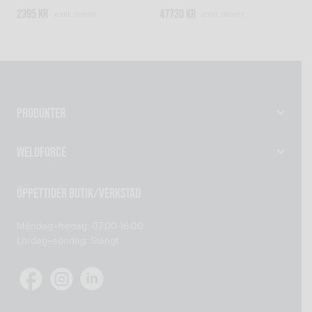
2395
kr
47730
kr
exkl. moms
exkl. moms
Produkter
Gassvetsutrustning
Weldforce
Svetsutrustning & Svetsverktyg
Verkstad
Maskiner
Öppettider Butik/Verkstad
Om oss
Reservdelar
Måndag–fredag: 07.00-16.00
Kontakta oss
Skyddsprodukter
Lördag–söndag: Stängt
Mitt konto
Tillsatsmaterial
Köp- och leveransvillkor
Verkstadsutrustning
Cookiepolicy