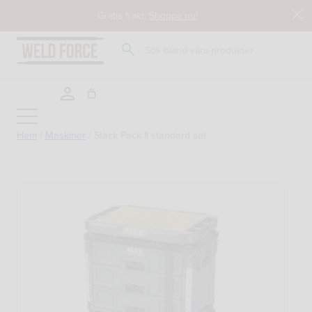
Hoppa
Gratis frakt,
Shoppa nu!
till
innehåll
Sök
Hem
/
Maskiner
/
Stack Pack II standard set