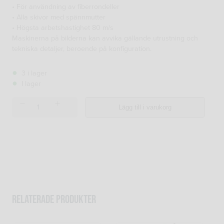
• För användning av fiberrondeller
• Alla skivor med spännmutter
• Högsta arbetshastighet 80 m/s
Maskinerna på bilderna kan avvika gällande utrustning och
tekniska detaljer, beroende på konfiguration.
3 i lager
I lager
Stödrondell
Lägg till i varukorg
180
mm
M
14,
standard
mängd
Relaterade produkter