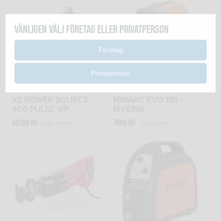
Vänligen välj företag eller privatperson
Företag
Privatperson
X5 POWER SOURCE
MINARC EVO 180 /
400 PULSE WP
MYKING
54380
kr
7600
kr
exkl. moms
exkl. moms