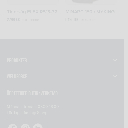
Tigersåg FLEX RS13-32
MINARC 150 / MYKING
2798
kr
6125
kr
exkl. moms
exkl. moms
Produkter
Gassvetsutrustning
Weldforce
Svetsutrustning & Svetsverktyg
Verkstad
Maskiner
Öppettider Butik/Verkstad
Om oss
Reservdelar
Måndag–fredag: 07.00-16.00
Kontakta oss
Skyddsprodukter
Lördag–söndag: Stängt
Mitt konto
Tillsatsmaterial
Köp- och leveransvillkor
Verkstadsutrustning