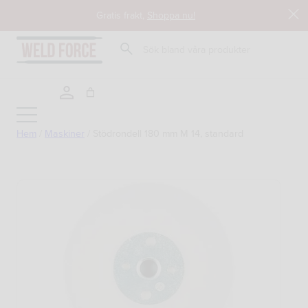
Hoppa
Gratis frakt,
Shoppa nu!
till
innehåll
Sök
Hem
/
Maskiner
/
Stödrondell 180 mm M 14, standard