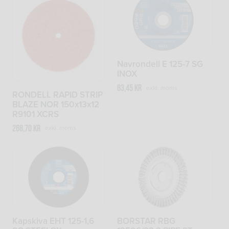
Navrondell E 125-7 SG
INOX
83,45
kr
exkl. moms
RONDELL RAPID STRIP
BLAZE NOR 150x13x12
R9101 XCRS
268,70
kr
exkl. moms
Kapskiva EHT 125-1,6
BORSTAR RBG