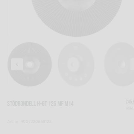
245,
Stödrondell H-GT 125 MF M14
exkl
Art. nr: 4007220668122