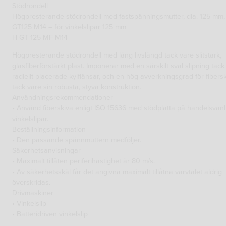
Stödrondell
Högpresterande stödrondell med fastspänningsmutter, dia. 125 mm,
GT125 M14 – för vinkelslipar 125 mm
H-GT 125 MF M14
Högpresterande stödrondell med lång livslängd tack vare slitstark,
glasfiberförstärkt plast. Imponerar med en särskilt sval slipning tack
radiellt placerade kylflänsar, och en hög avverkningsgrad för fibers
tack vare sin robusta, styva konstruktion.
Användningsrekommendationer
• Använd fiberskiva enligt ISO 15636 med stödplatta på handelsvanl
vinkelslipar.
Beställningsinformation
• Den passande spännmuttern medföljer.
Säkerhetsanvisningar
• Maximalt tillåten periferihastighet är 80 m/s.
• Av säkerhetsskäl får det angivna maximalt tillåtna varvtalet aldrig
överskridas.
Drivmaskiner
• Vinkelslip
• Batteridriven vinkelslip