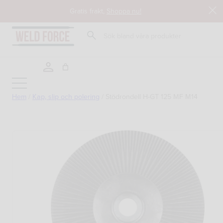
Hoppa
Gratis frakt,
Shoppa nu!
till
innehåll
Sök
Hem
/
Kap, slip och polering
/
Stödrondell H-GT 125 MF M14