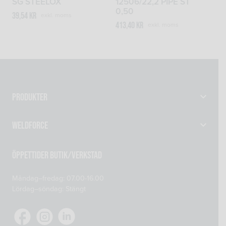
SG STEELOX
12506/22,2 PIPE ST
0,50
39,54
kr
exkl. moms
413,40
kr
exkl. moms
Produkter
Gassvetsutrustning
Weldforce
Svetsutrustning & Svetsverktyg
Verkstad
Maskiner
Öppettider Butik/Verkstad
Om oss
Reservdelar
Måndag–fredag: 07.00-16.00
Kontakta oss
Skyddsprodukter
Lördag–söndag: Stängt
Mitt konto
Tillsatsmaterial
Köp- och leveransvillkor
Verkstadsutrustning