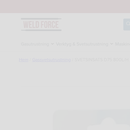
Hoppa
till
innehåll
Sö
Gasutrustning
Verktyg & Svetsutrustning
Maskin
Hem
/
Gassvetsutrustning
/
SVETSINSATS D75 800L/H