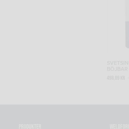
SVETSIN
BÖJBAR
498,89
kr
e
Produkter
Weldfor