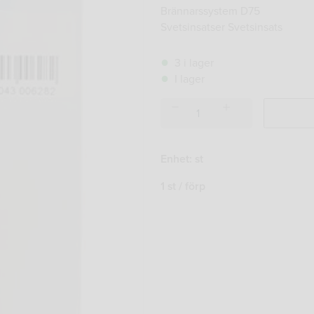
Brännarssystem D75
Svetsinsatser Svetsinsats
3 i lager
I lager
SVETSINSATS
D75
800L/H
mängd
Enhet: st
1 st / förp