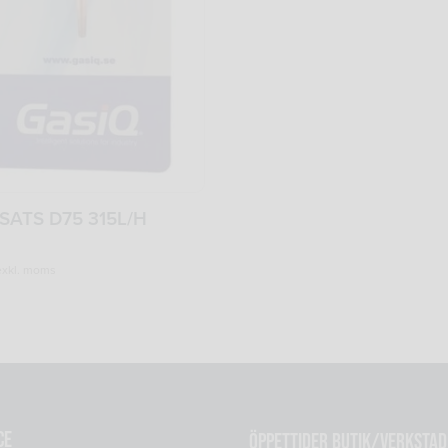
SATS D75 315L/H
xkl. moms
ce
Öppettider Butik/Verkstad