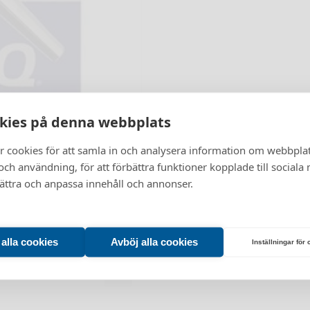
kies på denna webbplats
r cookies för att samla in och analysera information om webbpla
Vänligen välj företag eller privatperson
ch användning, för att förbättra funktioner kopplade till sociala
bättra och anpassa innehåll och annonser.
Företag
Privatperson
t alla cookies
Avböj alla cookies
Inställningar för