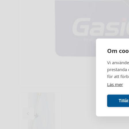
Om coo
Vi använde
prestanda o
för att för
Läs mer
Tillå