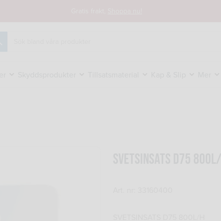
Gratis frakt,
Shoppa nu!
k
er
Skyddsprodukter
Tillsatsmaterial
Kap & Slip
Mer
SVETSINSATS D75 800L
Art. nr: 33160400
SVETSINSATS D75 800L/H