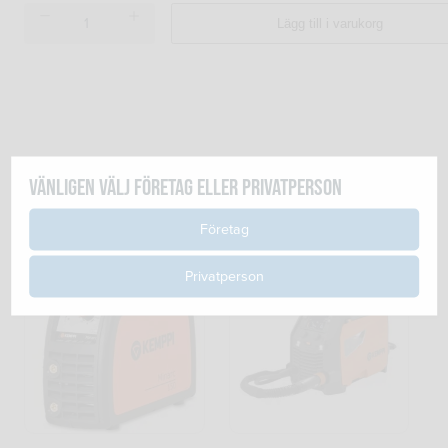
Tigersåg
Lägg till i varukorg
FLEX
RS13-
32
mängd
Vänligen välj företag eller privatperson
Relaterade produkter
Företag
Privatperson