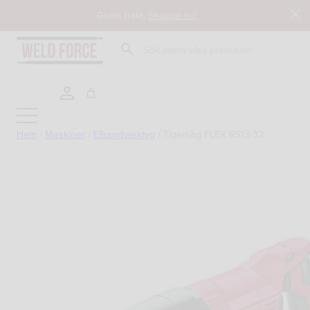
Hoppa
Gratis frakt,
Shoppa nu!
till
innehåll
Sök
Hem
/
Maskiner
/
Elhandverktyg
/
Tigersåg FLEX RS13-32