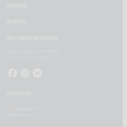
Produkter
Gassvetsutrustning
Weldforce
Svetsutrustning & Svetsverktyg
Verkstad
Maskiner
Öppettider Butik/Verkstad
Om oss
Reservdelar
Måndag–fredag: 07.00-16.00
Kontakta oss
Skyddsprodukter
Lördag–söndag: Stängt
Mitt konto
Tillsatsmaterial
Köp- och leveransvillkor
Verkstadsutrustning
Cookiepolicy
Integritetspolicy
Kontakta oss
Kryddstigen 8
802 92 Gävle