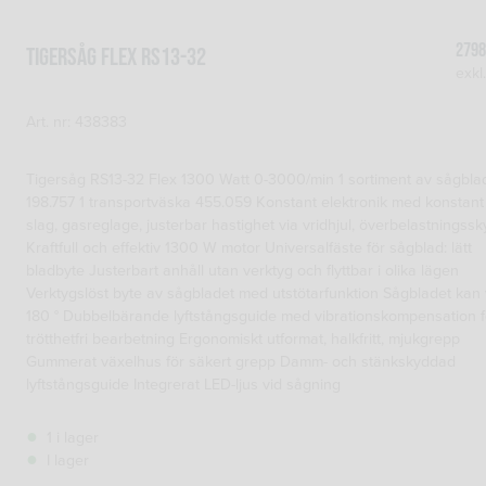
279
Tigersåg FLEX RS13-32
exkl
Art. nr: 438383
Tigersåg RS13-32 Flex 1300 Watt 0-3000/min 1 sortiment av sågbla
198.757 1 transportväska 455.059 Konstant elektronik med konstant
slag, gasreglage, justerbar hastighet via vridhjul, överbelastningss
Kraftfull och effektiv 1300 W motor Universalfäste för sågblad: lätt
bladbyte Justerbart anhåll utan verktyg och flyttbar i olika lägen
Verktygslöst byte av sågbladet med utstötarfunktion Sågbladet kan 
180 ° Dubbelbärande lyftstångsguide med vibrationskompensation f
trötthetfri bearbetning Ergonomiskt utformat, halkfritt, mjukgrepp
Gummerat växelhus för säkert grepp Damm- och stänkskyddad
lyftstångsguide Integrerat LED-ljus vid sågning
1 i lager
I lager