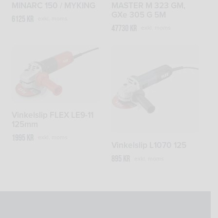
MINARC 150 / MYKING
MASTER M 323 GM,
GXe 305 G 5M
6125
kr
exkl. moms
47730
kr
exkl. moms
Vinkelslip FLEX LE9-11
125mm
1995
kr
exkl. moms
Vinkelslip L1070 125
895
kr
exkl. moms