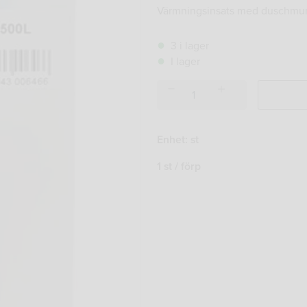
Värmningsinsats med duschmu
3 i lager
I lager
VÄRMNINGSINSATS
D75
500l/h
DUSCHMUNSTYCKE
Enhet: st
mängd
1 st / förp