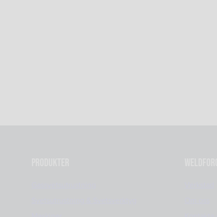
Produkter
Weldfor
Gassvetsutrustning
Verkstad
Svetsutrustning & Svetsverktyg
Om oss
Maskiner
Kontakta 