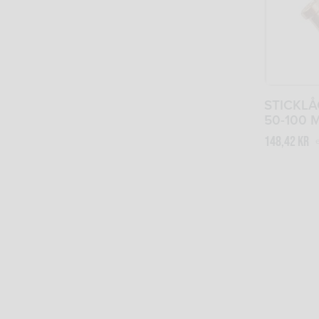
STICKL
50-100 
148,42
kr
e