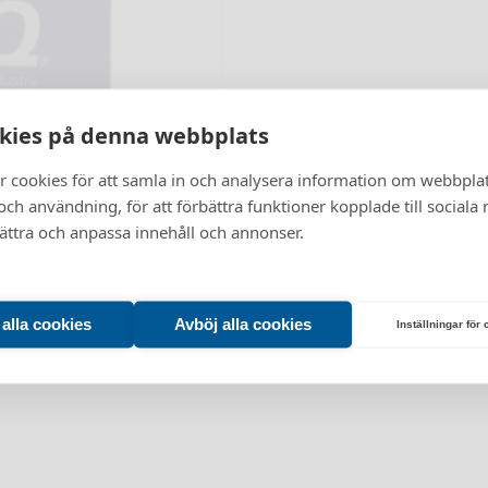
kies på denna webbplats
r cookies för att samla in och analysera information om webbpla
Vänligen välj företag eller privatperson
ch användning, för att förbättra funktioner kopplade till sociala
bättra och anpassa innehåll och annonser.
Företag
Privatperson
t alla cookies
Avböj alla cookies
Inställningar för