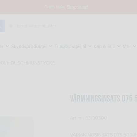
Gratis frakt,
Shoppa nu!
k
er
Skyddsprodukter
Tillsatsmaterial
Kap & Slip
Mer
00l/h DUSCHMUNSTYCKE
VÄRMNINGSINSATS D75 
Art. nr: 33190300
VÄRMNINGSINSATS D75 500l