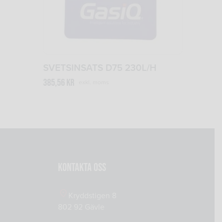
SVETSINSATS D75 230L/H
385,56
kr
exkl. moms
Kontakta oss
0
Kryddstigen 8
802 92 Gävle