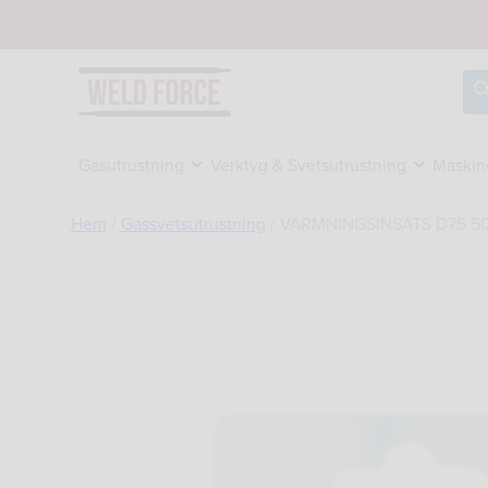
Hoppa
till
innehåll
Sö
Gasutrustning
Verktyg & Svetsutrustning
Maskin
Hem
/
Gassvetsutrustning
/
VÄRMNINGSINSATS D75 5