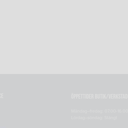
ce
Öppettider Butik/Verkstad
Måndag–fredag: 07.00-16.0
Lördag–söndag: Stängt
oss