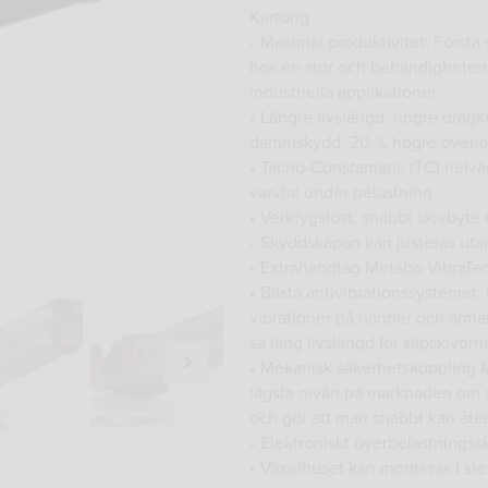
Kartong
• Maximal produktivitet: Först
hos en stor och behändigheten 
industriella applikationer
• Längre livslängd, högre drag
dammskydd, 20 % högre överlas
• Tacho-Constamatic (TC) helvåg
varvtal under belastning
• Verktygslöst, snabbt skivby
• Skyddskåpan kan justeras uta
• Extrahandtag Metabo VibraTec
• Bästa antivibrationssystemet:
vibrationer på händer och armar
så lång livslängd för slipskivorn
• Mekanisk säkerhetskoppling M
lägsta nivån på marknaden om s
och gör att man snabbt kan åte
• Elektroniskt överbelastningss
• Växelhuset kan monteras i st