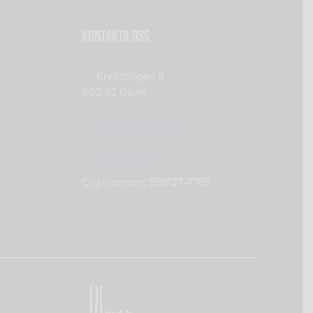
Kontakta oss
0
Kryddstigen 8
802 92 Gävle
info@weldforce.se
026-51 27 11
Org.nummer: 559127-4765