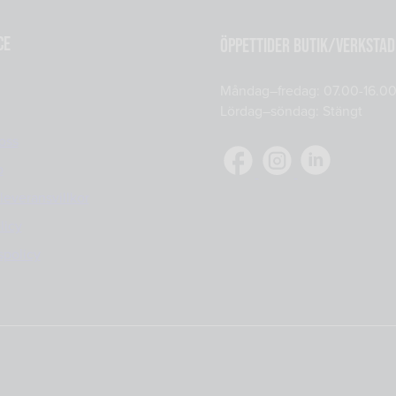
ce
Öppettider Butik/Verkstad
Måndag–fredag: 07.00-16.0
Lördag–söndag: Stängt
oss
o
leveransvillkor
licy
spolicy