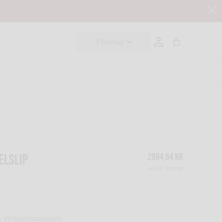
Företag
2994,64
kr
ELSLIP
exkl. moms
 Vinkelslipmaskin