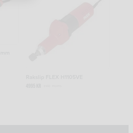
80mm
Rakslip FLEX H1105VE
4995
kr
exkl. moms