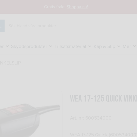
Gratis frakt,
Shoppa nu!
k
er
Skyddsprodukter
Tillsatsmaterial
Kap & Slip
Mer
INKELSLIP
WEA 17-125 QUICK VINK
Art. nr: 600534000
WEA 17-125 Quick (600534000)