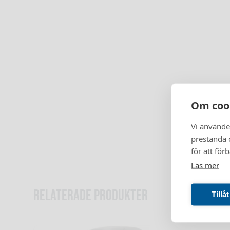
Om coo
Vi använde
prestanda o
för att för
Läs mer
Relaterade produkter
Tillå