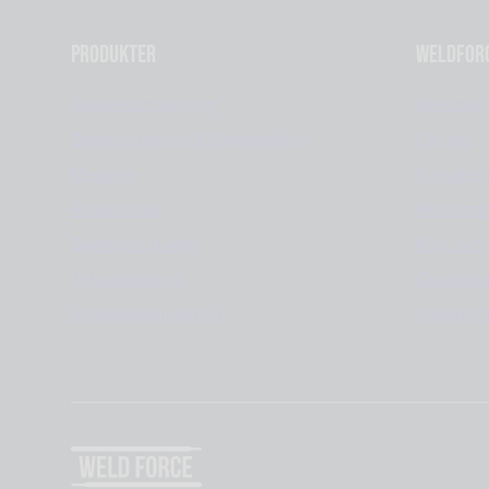
Produkter
Weldfor
Gassvetsutrustning
Verkstad
Svetsutrustning & Svetsverktyg
Om oss
Maskiner
Kontakta 
Reservdelar
Mitt kont
Skyddsprodukter
Köp- och 
Tillsatsmaterial
Cookiepo
Verkstadsutrustning
Integritet