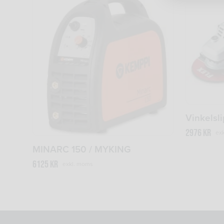
Vinkelsl
2976
kr
exk
MINARC 150 / MYKING
6125
kr
exkl. moms