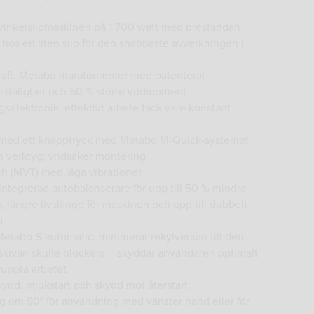
a vinkelslipmaskinen på 1 700 watt med prestandan
hos en liten slip för den snabbaste avverkningen i
kraft: Metabo maratonmotor med patenterat
ttålighet och 50 % större vridmoment
selektronik: effektivt arbete tack vare konstant
te med ett knapptryck med Metabo M-Quick-systemet
n verktyg; vridsäker montering
h (MVT) med låga vibrationer
 integrerad autobalanserare för upp till 50 % mindre
, längre livslängd för maskinen och upp till dubbelt
a
etabo S-automatic: minimerar rekylverkan till den
kivan skulle blockera – skyddar användaren optimalt
ruppta arbetet
kydd, mjukstart och skydd mot återstart
eg om 90° för användning med vänster hand eller för