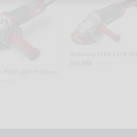
Vinkelslip FLEX L21-8 1
2764,29
kr
exkl. moms
ip FLEX LB17-11 125mm
l. moms