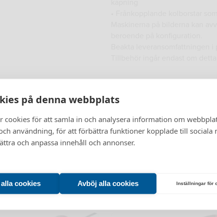
kapning
• Frånkopplande kolborstar som
Maskinerna på bilderna kan avvi
beroende på konfiguration.
Beakta leveransomfattningen i 
Tillbehör ingår endast om dett
Slut i lager
kies på denna webbplats
r cookies för att samla in och analysera information om webbpla
Vänligen välj företag eller privatperson
ch användning, för att förbättra funktioner kopplade till sociala
bättra och anpassa innehåll och annonser.
Företag
Privatperson
t alla cookies
Avböj alla cookies
Inställningar för