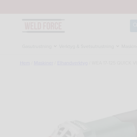
Hoppa
till
innehåll
Sö
Gasutrustning
Verktyg & Svetsutrustning
Maskin
Hem
/
Maskiner
/
Elhandverktyg
/
WEA 17-125 QUICK V