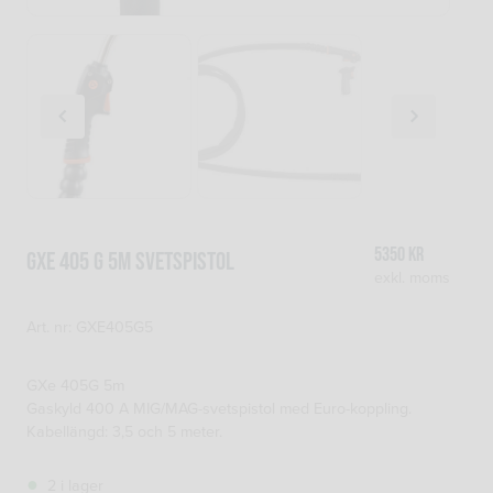
5350
kr
GXe 405 G 5M SVETSPISTOL
exkl. moms
Art. nr: GXE405G5
GXe 405G 5m
Gaskyld 400 A MIG/MAG-svetspistol med Euro-koppling.
Kabellängd: 3,5 och 5 meter.
2 i lager