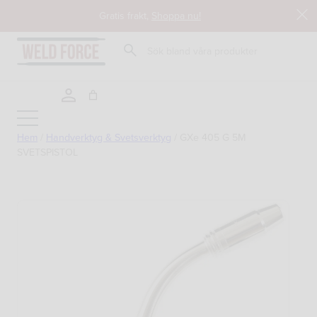
Hoppa
Gratis frakt,
Shoppa nu!
till
innehåll
Sök
Hem
/
Handverktyg & Svetsverktyg
/
GXe 405 G 5M
SVETSPISTOL