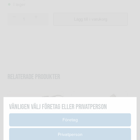
I lager
GXe
Lägg till i varukorg
405
G
5M
SVETSPISTOL
mängd
Relaterade produkter
Vänligen välj företag eller privatperson
Företag
Privatperson