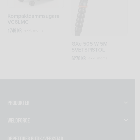
Kompaktdammsugare
VC6LMC
1749
kr
exkl. moms
GXe 505 W 5M
SVETSPISTOL
6270
kr
exkl. moms
Produkter
Gassvetsutrustning
Weldforce
Svetsutrustning & Svetsverktyg
Verkstad
Maskiner
Öppettider Butik/Verkstad