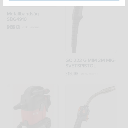
Metallbandsåg
SBG4910
6496
kr
exkl. moms
GC 223 G MIM 3M MIG-
SVETSPISTOL
2190
kr
exkl. moms